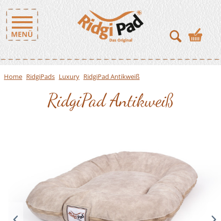
Home
RidgiPads
Luxury
RidgiPad Antikweiß
RidgiPad Antikweiß