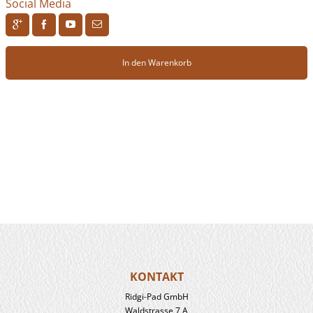
Social Media
R
H
F
J
In den Warenkorb
KONTAKT
Ridgi-Pad GmbH
Waldstrasse 7 A