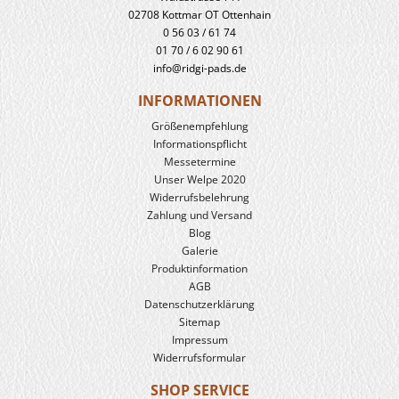
02708 Kottmar OT Ottenhain
0 56 03 / 61 74
01 70 / 6 02 90 61
info@ridgi-pads.de
INFORMATIONEN
Größenempfehlung
Informationspflicht
Messetermine
Unser Welpe 2020
Widerrufs­belehrung
Zahlung und Versand
Blog
Galerie
Produkt­information
AGB
Datenschutzerklärung
Sitemap
Impressum
Widerrufsformular
SHOP SERVICE