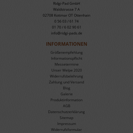
Ridgi-Pad GmbH
Waldstrasse 7 A
02708 Kottmar OT Ottenhain
0 56 03 / 61 74
01 70 / 6 02 90 61
info@ridgi-pads.de
INFORMATIONEN
Größenempfehlung
Informationspflicht
Messetermine
Unser Welpe 2020
Widerrufs­belehrung
Zahlung und Versand
Blog
Galerie
Produkt­information
AGB
Datenschutzerklärung
Sitemap
Impressum
Widerrufsformular