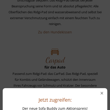
unschlagbar bequem. Das Ridgi-Pad behält bei jeder
Beanspruchung seine Form und ist absolut pflegeleicht: Alle
Oberflächen des Ridgi-Pad sind wasserabweisend und selbst bei
extremer Verschmutzung einfach mit einem feuchten Tuch zu
reinigen.
Zu den Hundekissen
Carpad
für das Auto
Passend zum Ridgi-Pad: das CarPad. Das Ridgi-Pad, speziell
für Kombis und Geländewagen, schützt den Innenraum
Ihres Fahrzeugs vor Schmutz und Kratzer. Der besondere
×
Kniff: ein spezieller Schutz für den Stoßfänger Ihres
Fahrzeuges zum herausziehen. Ihr Hund liegt in
Jetzt zugreifen:
gewohnter Ridgi-Pad Manier komfortabel in Ihrem Auto
Der neue Sofa Buddy zum Aktionspreis!
und beim Ein- und Ausstieg schützt das Car-Pad vor