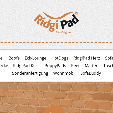
el
Boofe
Eck-Lounge
HotDogs
RidgiPad Herz
Sof
ecke
RidgiPad Keks
PuppyPads
Peet
Matten
Tasc
Sonderanfertigung
Wohnmobil
SofaBuddy