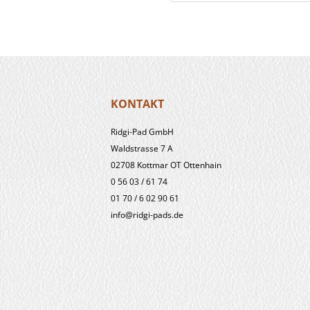
KONTAKT
Ridgi-Pad GmbH
Waldstrasse 7 A
02708 Kottmar OT Ottenhain
0 56 03 / 61 74
01 70 / 6 02 90 61
info@ridgi-pads.de