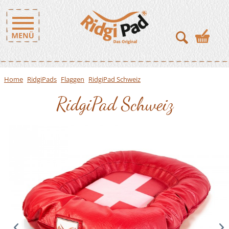
Home
RidgiPads
Flaggen
RidgiPad Schweiz
RidgiPad Schweiz