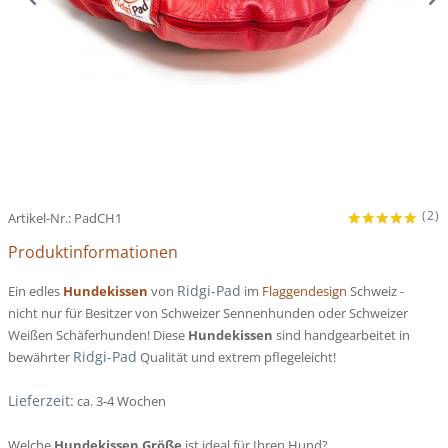
(
2
)
Artikel-Nr.:
PadCH1
Produktinformationen
Ridgi-Pad
Ein edles
Hundekissen
von
im
Flaggendesign
Schweiz -
nicht nur für Besitzer von Schweizer Sennenhunden oder Schweizer
Weißen Schäferhunden! Diese
Hundekissen
sind handgearbeitet in
Ridgi-Pad
bewährter
Qualität und extrem pflegeleicht!
Lieferzeit:
ca. 3-4 Wochen
Welche
Hundekissen Größe
ist ideal für Ihren Hund?