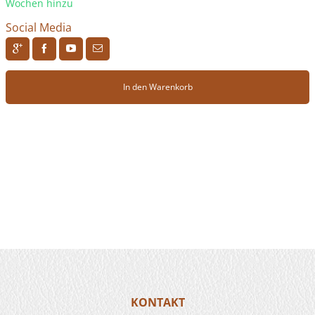
Wochen hinzu
Social Media
R
H
F
J
In den Warenkorb
KONTAKT