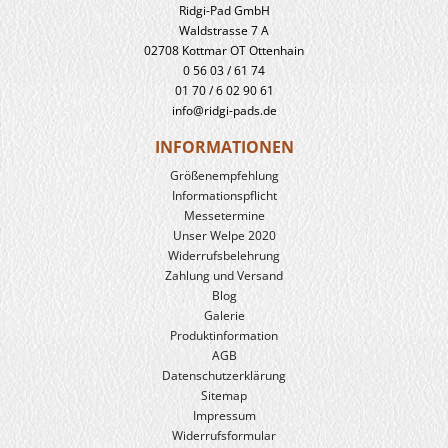
Ridgi-Pad GmbH
Waldstrasse 7 A
02708 Kottmar OT Ottenhain
0 56 03 / 61 74
01 70 / 6 02 90 61
info@ridgi-pads.de
INFORMATIONEN
Größenempfehlung
Informationspflicht
Messetermine
Unser Welpe 2020
Widerrufs­belehrung
Zahlung und Versand
Blog
Galerie
Produkt­information
AGB
Datenschutzerklärung
Sitemap
Impressum
Widerrufsformular