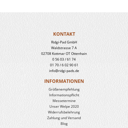
KONTAKT
Ridgi-Pad GmbH
Waldstrasse 7 A
02708 Kottmar OT Ottenhain
0 56 03 / 61 74
01 70 / 6 02 90 61
info@ridgi-pads.de
INFORMATIONEN
Größenempfehlung
Informationspflicht
Messetermine
Unser Welpe 2020
Widerrufs­belehrung
Zahlung und Versand
Blog