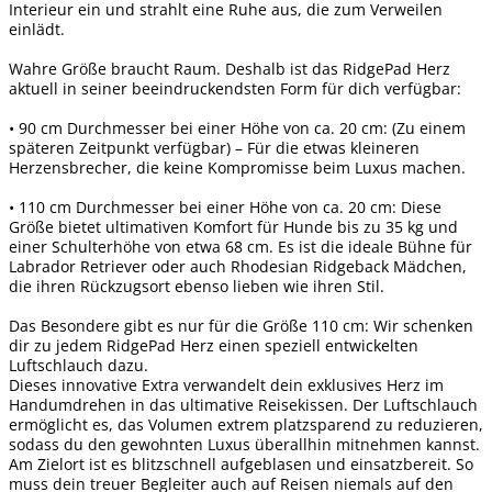
Interieur ein und strahlt eine Ruhe aus, die zum Verweilen
einlädt.
Wahre Größe braucht Raum. Deshalb ist das RidgePad Herz
aktuell in seiner beeindruckendsten Form für dich verfügbar:
• 90 cm Durchmesser bei einer Höhe von ca. 20 cm: (Zu einem
späteren Zeitpunkt verfügbar) – Für die etwas kleineren
Herzensbrecher, die keine Kompromisse beim Luxus machen.
• 110 cm Durchmesser bei einer Höhe von ca. 20 cm: Diese
Größe bietet ultimativen Komfort für Hunde bis zu 35 kg und
einer Schulterhöhe von etwa 68 cm. Es ist die ideale Bühne für
Labrador Retriever oder auch Rhodesian Ridgeback Mädchen,
die ihren Rückzugsort ebenso lieben wie ihren Stil.
Das Besondere gibt es nur für die Größe 110 cm: Wir schenken
dir zu jedem RidgePad Herz einen speziell entwickelten
Luftschlauch dazu.
Dieses innovative Extra verwandelt dein exklusives Herz im
Handumdrehen in das ultimative Reisekissen. Der Luftschlauch
ermöglicht es, das Volumen extrem platzsparend zu reduzieren,
sodass du den gewohnten Luxus überallhin mitnehmen kannst.
Am Zielort ist es blitzschnell aufgeblasen und einsatzbereit. So
muss dein treuer Begleiter auch auf Reisen niemals auf den