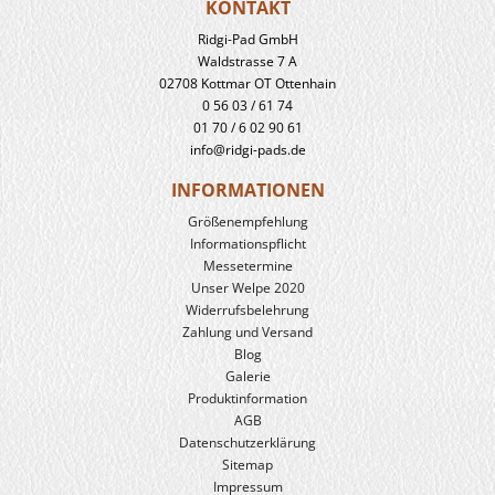
KONTAKT
Ridgi-Pad GmbH
Waldstrasse 7 A
02708 Kottmar OT Ottenhain
0 56 03 / 61 74
01 70 / 6 02 90 61
info@ridgi-pads.de
INFORMATIONEN
Größenempfehlung
Informationspflicht
Messetermine
Unser Welpe 2020
Widerrufs­belehrung
Zahlung und Versand
Blog
Galerie
Produkt­information
AGB
Datenschutzerklärung
Sitemap
Impressum