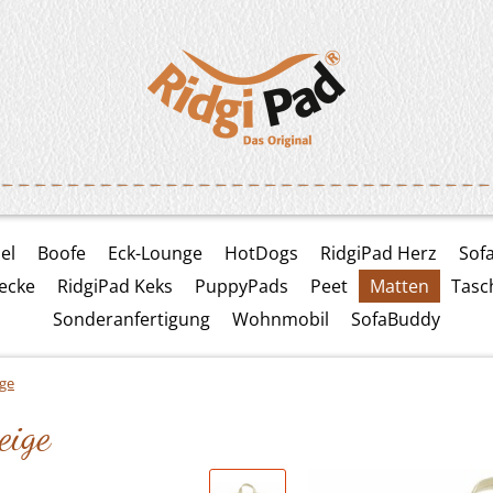
el
Boofe
Eck-Lounge
HotDogs
RidgiPad Herz
Sof
ecke
RidgiPad Keks
PuppyPads
Peet
Matten
Tasc
Sonderanfertigung
Wohnmobil
SofaBuddy
ge
eige