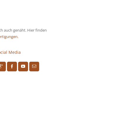
 auch genäht. Hier finden
rtigungen.
ocial Media
R
H
F
J