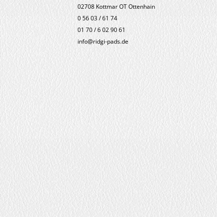
02708 Kottmar OT Ottenhain
0 56 03 / 61 74
01 70 / 6 02 90 61
info@ridgi-pads.de