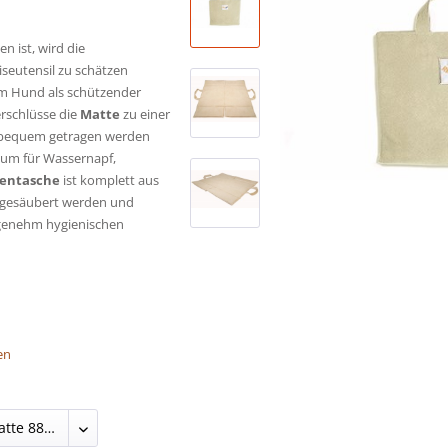
n ist, wird die
iseutensil zu schätzen
rem Hund als schützender
verschlüsse die
Matte
zu einer
t bequem getragen werden
aum für Wassernapf,
entasche
ist komplett aus
l gesäubert werden und
ngenehm hygienischen
en