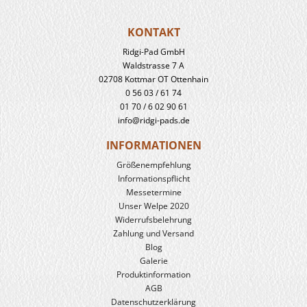
KONTAKT
Ridgi-Pad GmbH
Waldstrasse 7 A
02708 Kottmar OT Ottenhain
0 56 03 / 61 74
01 70 / 6 02 90 61
info@ridgi-pads.de
INFORMATIONEN
Größenempfehlung
Informationspflicht
Messetermine
Unser Welpe 2020
Widerrufs­belehrung
Zahlung und Versand
Blog
Galerie
Produkt­information
AGB
Datenschutzerklärung