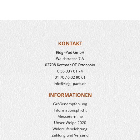
KONTAKT
Ridgi-Pad GmbH
Waldstrasse 7 A
02708 Kottmar OT Ottenhain
0 56 03 / 61 74
01 70 / 6 02 90 61
info@ridgi-pads.de
INFORMATIONEN
Größenempfehlung
Informationspflicht
Messetermine
Unser Welpe 2020
Widerrufs­belehrung
Zahlung und Versand